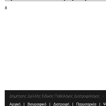
8
Δημήτρης Δελλής Ειδικός Παθολόγος Διατροφολόγος
Αρχική
Βιογραφικό
Διατροφή
Παχυσαρκία
Ψ