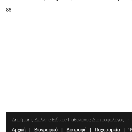
86
Δημήτρης Δελλής Ειδικός Παθολόγος Διατροφολόγος
Αρχική
Βιογραφικό
Διατροφή
Παχυσαρκία
Ψ