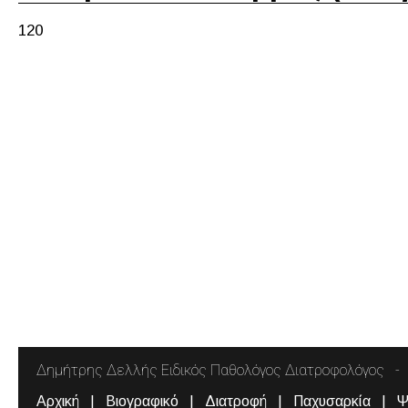
120
Δημήτρης Δελλής Ειδικός Παθολόγος Διατροφολόγος
Αρχική
Βιογραφικό
Διατροφή
Παχυσαρκία
Ψ