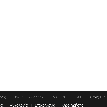
όγος
Τηλ: 210 7226272, 210 6810 700
Δευτέρα έως Πέμπ
ία
Ψυχολογία
Επικοινωνία
Όροι χρήσης