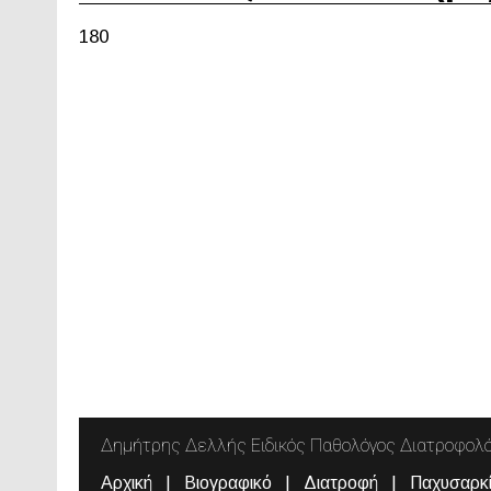
180
Δημήτρης Δελλής Ειδικός Παθολόγος Διατροφολ
Αρχική
Βιογραφικό
Διατροφή
Παχυσαρκ