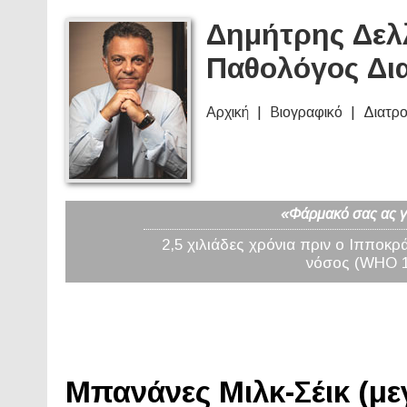
Δημήτρης Δελλ
Παθολόγος Δι
Αρχική
Βιογραφικό
Διατρ
«Φάρμακό σας ας γί
2,5 χιλιάδες χρόνια πριν ο Ιπποκρ
νόσος (WHO 19
Μπανάνες Μιλκ-Σέικ (με