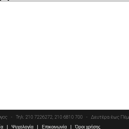
όγος
Τηλ: 210 7226272, 210 6810 700
Δευτέρα έως Πέμπ
ία
Ψυχολογία
Επικοινωνία
Όροι χρήσης