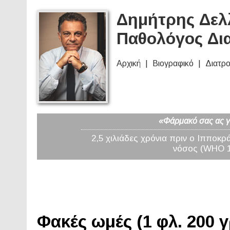
Δημήτρης Δελλ
Παθολόγος Δι
Αρχική
Βιογραφικό
Διατρ
«Φάρμακό σας ας γί
2,5 χιλιάδες χρόνια πριν ο Ιπποκρ
νόσος (WHO 19
Φακές ωμές (1 φλ. 200 γ