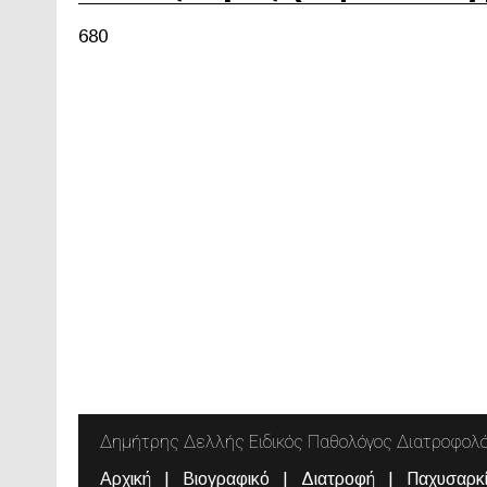
680
Δημήτρης Δελλής Ειδικός Παθολόγος Διατροφολ
Αρχική
Βιογραφικό
Διατροφή
Παχυσαρκ