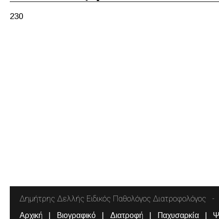
230
Δημήτρης Δελλής Ειδικός Παθολόγος Διατροφολόγος
Αρχική
Βιογραφικό
Διατροφή
Παχυσαρκία
Ψ