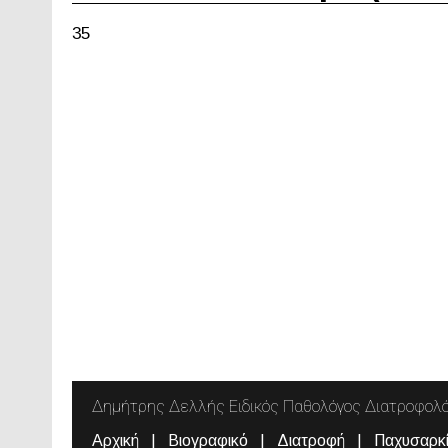
35
Δημήτρης Δελλής Ειδικός Παθολόγος Διατροφολ
Αρχική
Βιογραφικό
Διατροφή
Παχυσαρκ