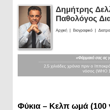
Δημήτρης Δελλ
Παθολόγος Δι
Αρχική
Βιογραφικό
Διατρ
«Φάρμακό σας ας γί
2,5 χιλιάδες χρόνια πριν ο Ιπποκρ
νόσος (WHO 19
Φύκια – Κελπ ωμά (100 