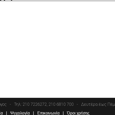
όγος
Τηλ: 210 7226272, 210 6810 700
Δευτέρα έως Πέμπ
ία
Ψυχολογία
Επικοινωνία
Όροι χρήσης