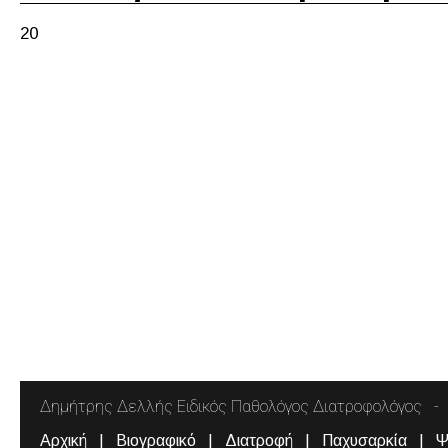
20
Δημήτρης Δελλής Ειδικός Παθολόγος Διατροφολόγος
Αρχική
Βιογραφικό
Διατροφή
Παχυσαρκία
Ψ