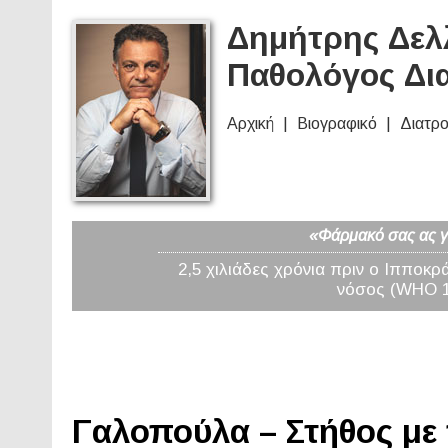
Δημήτρης Δελλ
Παθολόγος Δι
Αρχική
Βιογραφικό
Διατρ
«Φάρμακό σας ας γί
2,5 χιλιάδες χρόνια πριν ο Ιπποκρ
νόσος (WHO 19
Γαλοπούλα – Στήθος με 