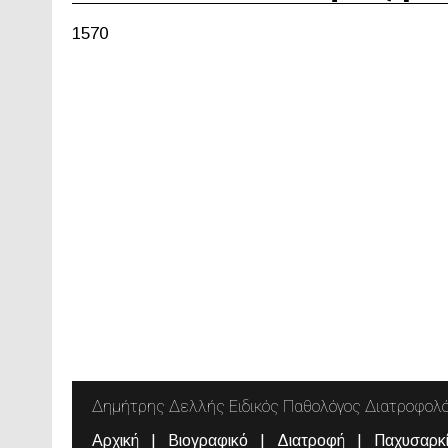
1570
Δημήτρης Δελλής Ειδικός Παθολόγος Διατροφολ
Αρχική
Βιογραφικό
Διατροφή
Παχυσαρκ