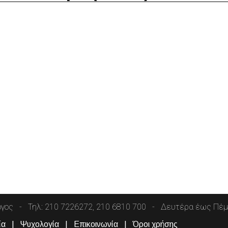
όγος
Τηλ: 210 7226272, 210 6810 700
Δευτέρα έως Πέμπ
ία
Ψυχολογία
Επικοινωνία
Όροι χρήσης