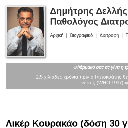
Δημήτρης Δελλής 
Παθολόγος Διατρ
Αρχική
Βιογραφικό
Διατροφή
Π
«Φάρμακό σας ας γίνει η τ
2,5 χιλιάδες χρόνια πριν ο Ιπποκράτης θ
νόσος (WHO 1997) κα
Λικέρ Κουρακάο (δόση 30 γ