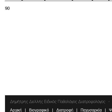
90
Δημήτρης Δελλής Ειδικός Παθολόγος Διατροφολόγος
Αρχική
Βιογραφικό
Διατροφή
Παχυσαρκία
Ψ