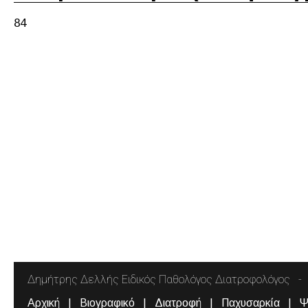
84
Δημήτρης Δελλής Ειδικός Παθολόγος Διατροφολόγος
Αρχική
Βιογραφικό
Διατροφή
Παχυσαρκία
Ψ