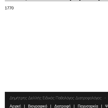
1770
Δημήτρης Δελλής Ειδικός Παθολόγος Διατροφολόγος
Αρχική
Βιογραφικό
Διατροφή
Παχυσαρκία
Ψ