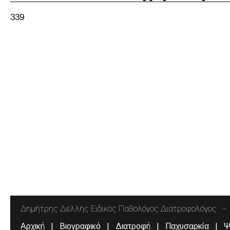
339
Δημήτρης Δελλής Ειδικός Παθολόγος Διατροφολόγος
Αρχική
Βιογραφικό
Διατροφή
Παχυσαρκία
Ψ