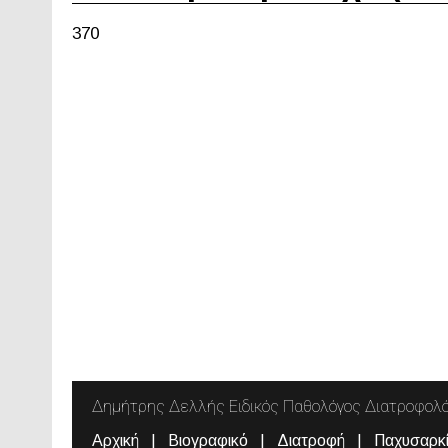
370
Δημήτρης Δελλής Ειδικός Παθολόγος Διατροφολ
Αρχική
Βιογραφικό
Διατροφή
Παχυσαρκ