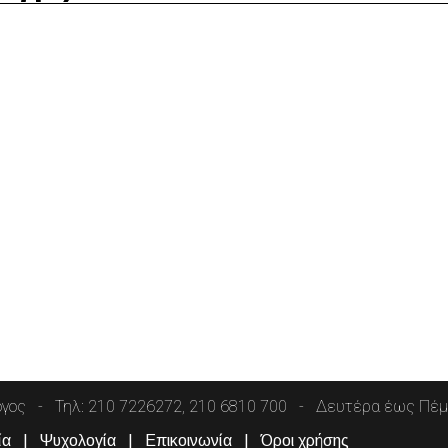
όγος
Τηλ: 210 7226272, 210 6810 700
Δευτέρα έως Πέμπ
ία
Ψυχολογία
Επικοινωνία
Όροι χρήσης