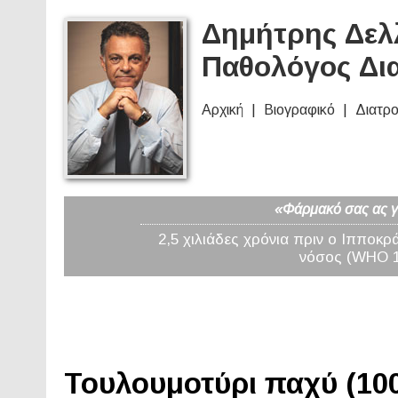
Δημήτρης Δελλ
Παθολόγος Δι
Αρχική
Βιογραφικό
Διατρ
«Φάρμακό σας ας γί
2,5 χιλιάδες χρόνια πριν ο Ιπποκρ
νόσος (WHO 19
Τουλουμοτύρι παχύ (100