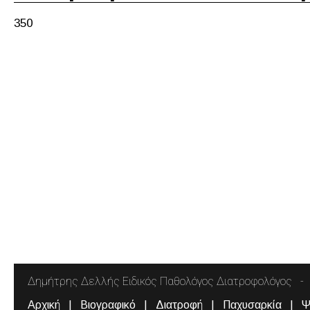
350
Δημήτρης Δελλής Ειδικός Παθολόγος Διατροφολόγος
Αρχική
Βιογραφικό
Διατροφή
Παχυσαρκία
Ψ