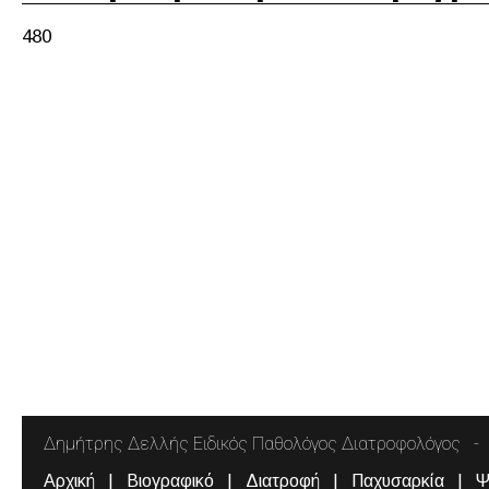
480
Δημήτρης Δελλής Ειδικός Παθολόγος Διατροφολόγος
Αρχική
Βιογραφικό
Διατροφή
Παχυσαρκία
Ψ