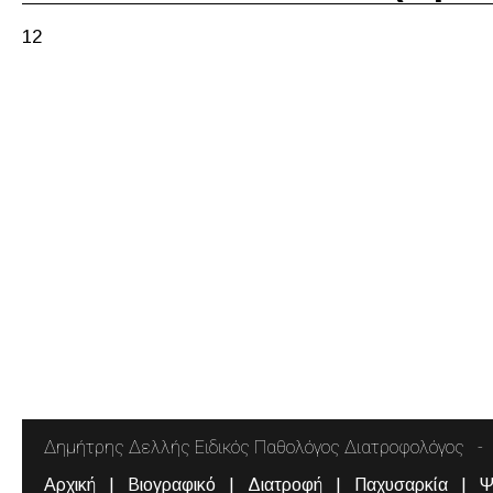
12
Δημήτρης Δελλής Ειδικός Παθολόγος Διατροφολόγος
Αρχική
Βιογραφικό
Διατροφή
Παχυσαρκία
Ψ