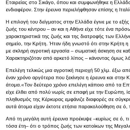
Εταιρείας στο Σικάγο, όπου και συμφωνήθηκε η Ελλάδα
ενδιαφέρον. Στην έρευνα περιελήφθησαν επίσης η Ιταλία
H επιλογή του δείγματος στην Ελλάδα έγινε με το εξής
ζωής του κέντρου – αν και η Αθήνα είχε τότε ένα πρόσ
χαρακτηριστικά της ζωής και της διατροφής των Ελλή
σημείο, την Κρήτη. Ήταν ήδη γνωστό ότι στην Κρήτη 
με σκληρή αγροτική εργασία – σωματική άσκηση σε καθ
Χαρακτηριζόταν από αρκετό λίπος – κάνοντας όμως λόγ
Επελέγη τελικώς μια αγροτική περιοχή 50 χλμ. έξω απ
έναν χρόνο αργότερα που ξεκίνησε η έρευνα και στην
άτομα.«Τον δεύτερο χρόνο επελέγη κάποιο από τα Επτά
είχε έλθει από πολύ νωρίς σε επαφή με την Ευρώπη, ί
πληθυσμός της Κέρκυρας εμφάνιζε διαφορές σε σύγκρι
αυτά άτομα είχαν έκτοτε ετήσια παρακολούθηση σε ό,
Από τη μεγάλη αυτή έρευνα προέκυψε –κυρίως σε ό, τι 
τόσα έτη– ότι ο τρόπος ζωής των κατοίκων της Μεγα