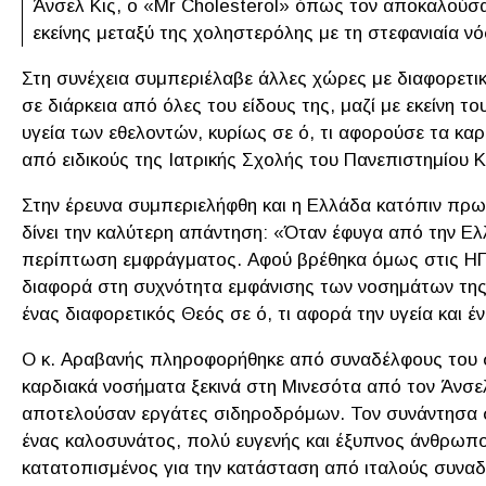
Άνσελ Κις, ο «Mr Cholesterol» όπως τον αποκαλούσα
εκείνης μεταξύ της χοληστερόλης με τη στεφανιαία νό
Στη συνέχεια συμπεριέλαβε άλλες χώρες με διαφορετικ
σε διάρκεια από όλες του είδους της, μαζί με εκείνη
υγεία των εθελοντών, κυρίως σε ό, τι αφορούσε τα καρ
από ειδικούς της Ιατρικής Σχολής του Πανεπιστημίου 
Στην έρευνα συμπεριελήφθη και η Ελλάδα κατόπιν πρω
δίνει την καλύτερη απάντηση: «Όταν έφυγα από την Ελ
περίπτωση εμφράγματος. Αφού βρέθηκα όμως στις ΗΠΑ
διαφορά στη συχνότητα εμφάνισης των νοσημάτων της 
ένας διαφορετικός Θεός σε ό, τι αφορά την υγεία και 
Ο κ. Αραβανής πληροφορήθηκε από συναδέλφους του στη
καρδιακά νοσήματα ξεκινά στη Μινεσότα από τον Άνσελ 
αποτελούσαν εργάτες σιδηροδρόμων. Τον συνάντησα στ
ένας καλοσυνάτος, πολύ ευγενής και έξυπνος άνθρωπος
κατατοπισμένος για την κατάσταση από ιταλούς συναδ