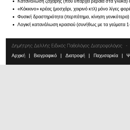
Κατανάλωση ζάχαρης (που υπάρχει βέβαια στα γλυκά) σ
«Κόκκινο» κρέας (μοσχάρι, χοιρινό κτλ) μόνο λίγες φορ
Φυσική δραστηριότητα (περπάτημα, κίνηση γενικότερα) 
Λογική κατανάλωση κρασιού (συνήθως με τα γεύματα 1-
Δημήτρης Δελλής Ειδικός Παθολόγος Διατροφολόγος
Αρχική
Βιογραφικό
Διατροφή
Παχυσαρκία
Ψ