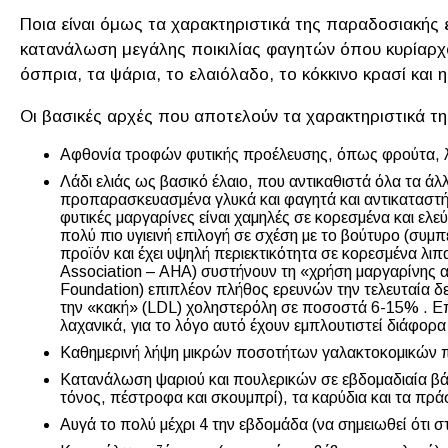
Ποια είναι όμως τα χαρακτηριστικά της παραδοσιακής ε
κατανάλωση μεγάλης ποικιλίας φαγητών όπου κυρίαρχο 
όσπρια, τα ψάρια, το ελαιόλαδο, το κόκκινο κρασί και
Οι βασικές αρχές που αποτελούν τα χαρακτηριστικά τη
Αφθονία τροφών φυτικής προέλευσης, όπως φρούτα, λα
Λάδι ελιάς ως βασικό έλαιο, που αντικαθιστά όλα τα 
προπαρασκευασμένα γλυκά και φαγητά και αντικαταστή
φυτικές μαργαρίνες είναι χαμηλές σε κορεσμένα και ελε
πολύ πιο υγιεινή επιλογή σε σχέση με το βούτυρο (συμ
προϊόν και έχει υψηλή περιεκτικότητα σε κορεσμένα λιπ
Association – AHA) συστήνουν τη «χρήση μαργαρίνης αν
Foundation) επιπλέον πλήθος ερευνών την τελευταία δε
την «κακή» (LDL) χοληστερόλη σε ποσοστά 6-15% . Επει
λαχανικά, για το λόγο αυτό έχουν εμπλουτιστεί διάφορα
Καθημερινή λήψη μικρών ποσοτήτων γαλακτοκομικών πρ
Κατανάλωση ψαριού και πουλερικών σε εβδομαδιαία βάσ
τόνος, πέστροφα και σκουμπρί), τα καρύδια και τα πρά
Αυγά το πολύ μέχρι 4 την εβδομάδα (να σημειωθεί ότι 