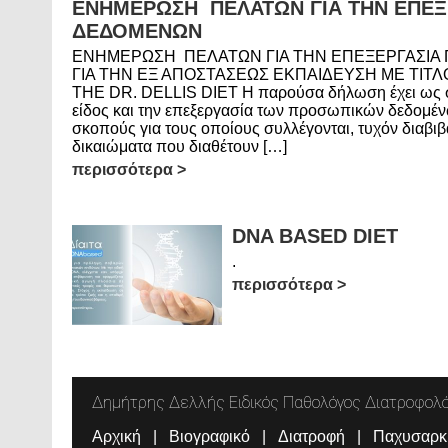
ΕΝΗΜΕΡΩΣΗ ΠΕΛΑΤΩΝ ΓΙΑ ΤΗΝ ΕΠΕΞ
ΔΕΔΟΜΕΝΩΝ
ΕΝΗΜΕΡΩΣΗ ΠΕΛΑΤΩΝ ΓΙΑ ΤΗΝ ΕΠΕΞΕΡΓΑΣΙΑ
ΓΙΑ ΤΗΝ ΕΞ ΑΠΟΣΤΑΣΕΩΣ ΕΚΠΑΙΔΕΥΣΗ ΜΕ ΤΙΤΛ
THE DR. DELLIS DIET Η παρούσα δήλωση έχει ως σ
είδος και την επεξεργασία των προσωπικών δεδομένω
σκοπούς για τους οποίους συλλέγονται, τυχόν διαβιβ
δικαιώματα που διαθέτουν […]
περισσότερα
DNA BASED DIET
.
περισσότερα
Δημήτρης Δελλής Ειδικός Παθολόγος Διατροφολ
Αρχική
Βιογραφικό
Διατροφή
Παχυσαρκ