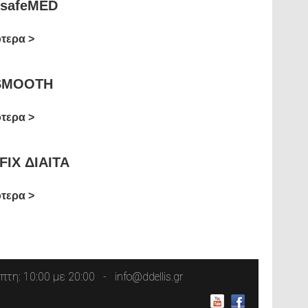
 safeMED
ότερα
 SMOOTH
ότερα
FIX ΔΙΑΙΤΑ
ότερα
τη: 10:00 με 20:00
info@ddellis.gr