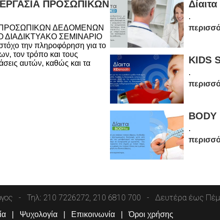
ΕΡΓΑΣΙΑ ΠΡΟΣΩΠΙΚΩΝ
Δίαιτα
.
 ΠΡΟΣΩΠΙΚΩΝ ΔΕΔΟΜΕΝΩΝ
περισσ
Ο ΔΙΑΔΙΚΤΥΑΚΟ ΣΕΜΙΝΑΡΙΟ
τόχο την πληροφόρηση για το
ν, τον τρόπο και τους
KIDS
άσεις αυτών, καθώς και τα
.
περισσ
BODY 
.
περισσ
όγος
Τηλ: 210 7226272, 210 6810 700
Δευτέρα έως Πέμπ
ία
Ψυχολογία
Επικοινωνία
Όροι χρήσης