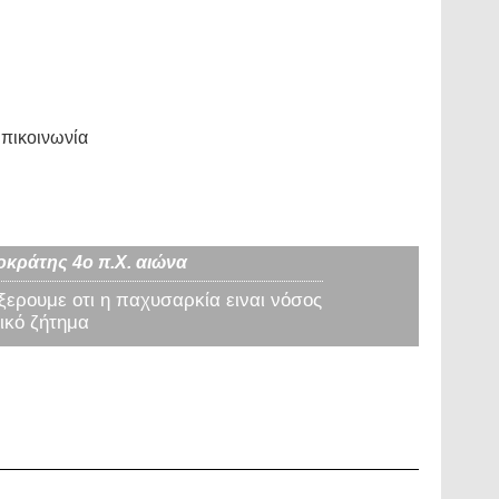
πικοινωνία
οκράτης 4ο π.Χ. αιώνα
 ξερουμε οτι η παχυσαρκία ειναι νόσος
ικό ζήτημα