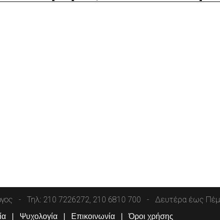
όγος
Τηλ: 210 7226272, 210 6810 700
Δευτέρα έως Πέμπ
ία
Ψυχολογία
Επικοινωνία
Όροι χρήσης