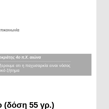
πικοινωνία
οκράτης 4ο π.Χ. αιώνα
 ξερουμε οτι η παχυσαρκία ειναι νόσος
ικό ζήτημα
 (δόση 55 γρ.)