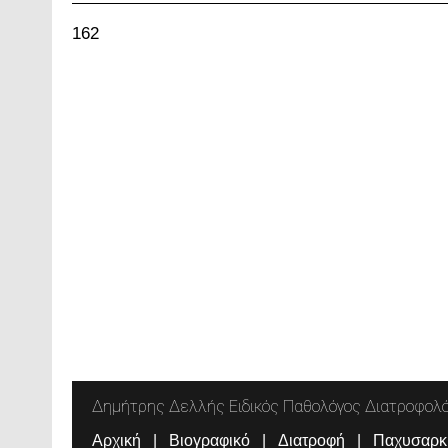
162
Δημήτρης Δελλής Ειδικός Παθολόγος Διατροφολ
Αρχική
Βιογραφικό
Διατροφή
Παχυσαρκ