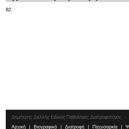
82
Δημήτρης Δελλής Ειδικός Παθολόγος Διατροφολόγος
Αρχική
Βιογραφικό
Διατροφή
Παχυσαρκία
Ψ