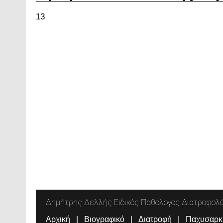
13
Δημήτρης Δελλής Ειδικός Παθολόγος Διατροφολ
Αρχική
Βιογραφικό
Διατροφή
Παχυσαρκ