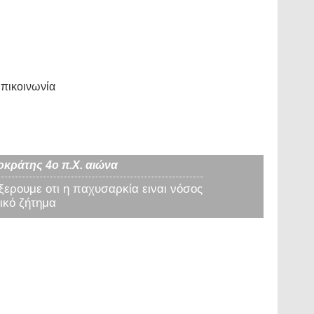
πικοινωνία
οκράτης 4ο π.Χ. αιώνα
 ξερουμε οτι η παχυσαρκία ειναι νόσος
ικό ζήτημα