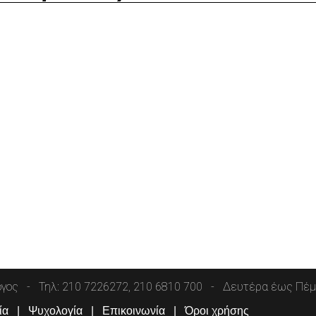
όγος
Τηλ: 210 7226272, 210 6810 700
Δευτέρα έως Πέμπ
ία
Ψυχολογία
Επικοινωνία
Όροι χρήσης