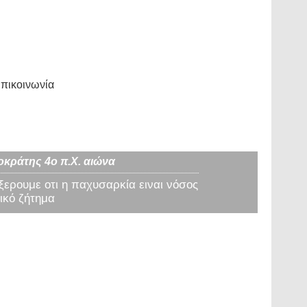
πικοινωνία
οκράτης 4ο π.Χ. αιώνα
 ξερουμε οτι η παχυσαρκία ειναι νόσος
ικό ζήτημα