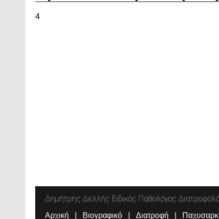
4
Δημήτρης Δελλής Ειδικός Παθολόγος Διατροφολ
Αρχική
Βιογραφικό
Διατροφή
Παχυσαρκ