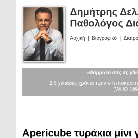
Δημήτρης Δελ
Παθολόγος Δι
Αρχική
Βιογραφικό
Διατρ
«Φάρμακό σας ας γίνε
2,5 χιλιάδες χρόνια πριν ο Ιπποκράτη
(WHO 1997
Apericube τυράκια μίνι γ