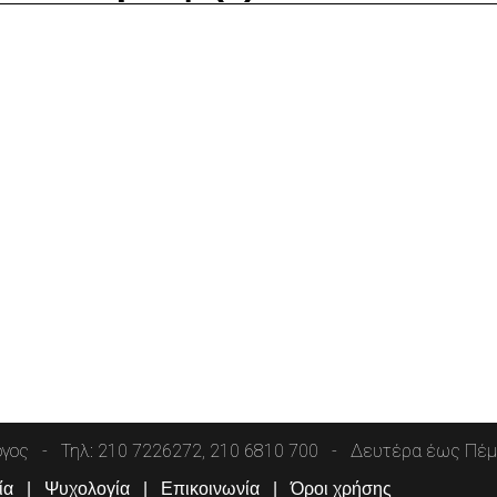
όγος
Τηλ: 210 7226272, 210 6810 700
Δευτέρα έως Πέμπ
ία
Ψυχολογία
Επικοινωνία
Όροι χρήσης