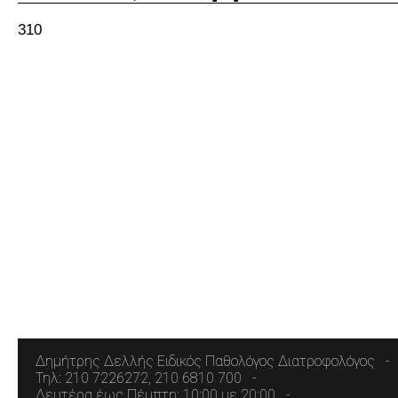
310
Δημήτρης Δελλής Ειδικός Παθολόγος Διατροφολόγος
Τηλ: 210 7226272, 210 6810 700
Δευτέρα έως Πέμπτη: 10:00 με 20:00