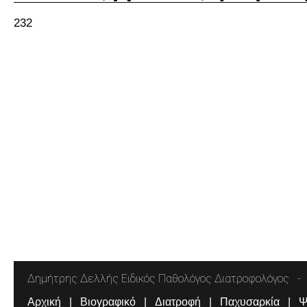
232
Δημήτρης Δελλής Ειδικός Παθολόγος Διατροφολόγος
Αρχική
Βιογραφικό
Διατροφή
Παχυσαρκία
Ψ