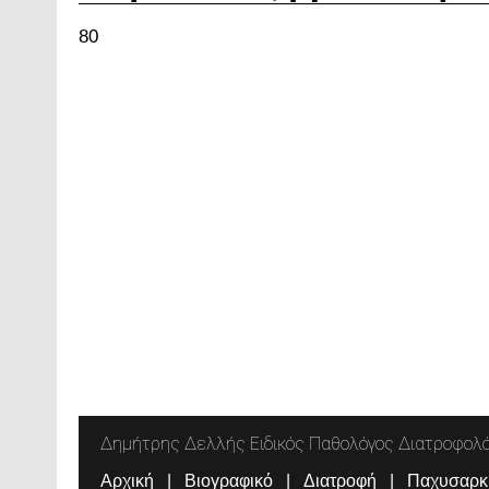
80
Δημήτρης Δελλής Ειδικός Παθολόγος Διατροφολ
Αρχική
Βιογραφικό
Διατροφή
Παχυσαρκ