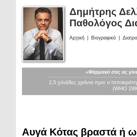
Δημήτρης Δελ
Παθολόγος Δι
Αρχική
Βιογραφικό
Διατρ
«Φάρμακό σας ας γίνε
2,5 χιλιάδες χρόνια πριν ο Ιπποκράτη
(WHO 1997
Αυγά Κότας βραστά ή ω