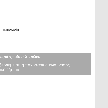
πικοινωνία
οκράτης 4ο π.Χ. αιώνα
 ξερουμε οτι η παχυσαρκία ειναι νόσος
ικό ζήτημα