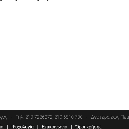
όγος
Τηλ: 210 7226272, 210 6810 700
Δευτέρα έως Πέμπ
ία
Ψυχολογία
Επικοινωνία
Όροι χρήσης