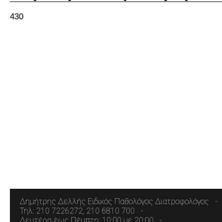
430
Δημήτρης Δελλής Ειδικός Παθολόγος Διατροφολόγος
Τηλ: 210 7226272, 210 6810 700
Δευτέρα έως Πέμπτη: 10:00 με 20:00