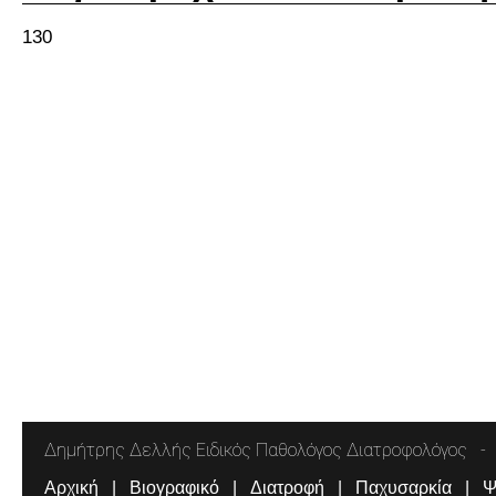
130
Δημήτρης Δελλής Ειδικός Παθολόγος Διατροφολόγος
Αρχική
Βιογραφικό
Διατροφή
Παχυσαρκία
Ψ