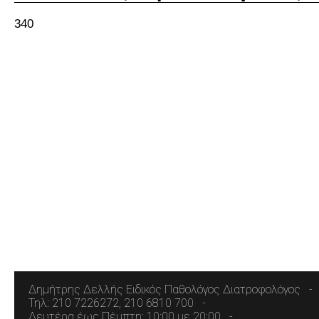
340
Δημήτρης Δελλής Ειδικός Παθολόγος Διατροφολόγος
Τηλ: 210 7226272, 210 6810 700
Δευτέρα έως Πέμπτη: 10:00 με 20:00