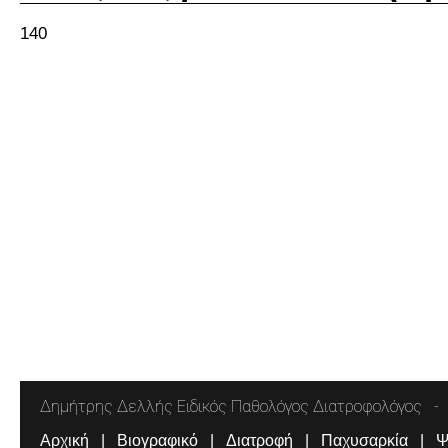
140
Δημήτρης Δελλής Ειδικός Παθολόγος Διατροφολόγος
Αρχική
Βιογραφικό
Διατροφή
Παχυσαρκία
Ψ