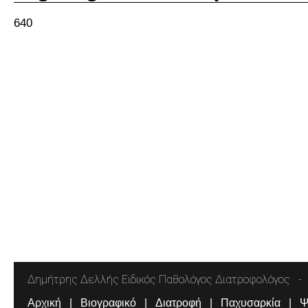
640
Δημήτρης Δελλής Ειδικός Παθολόγος Διατροφολόγος
Αρχική
Βιογραφικό
Διατροφή
Παχυσαρκία
Ψ