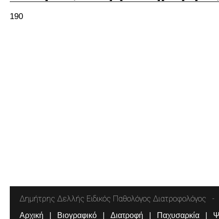
190
Δημήτρης Δελλής Ειδικός Παθολόγος Διατροφολόγος
Αρχική
Βιογραφικό
Διατροφή
Παχυσαρκία
Ψ