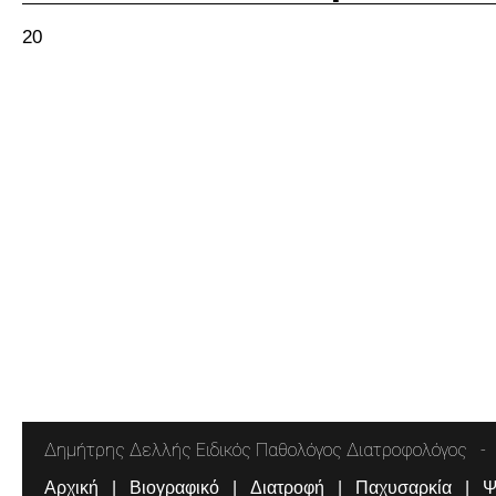
20
Δημήτρης Δελλής Ειδικός Παθολόγος Διατροφολόγος
Αρχική
Βιογραφικό
Διατροφή
Παχυσαρκία
Ψ