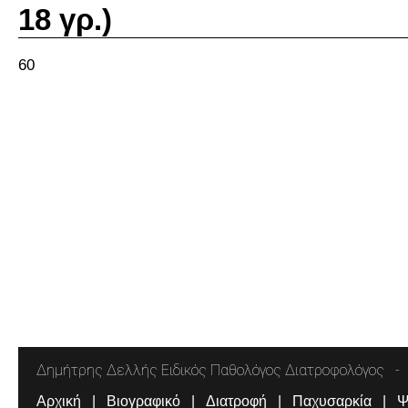
18 γρ.)
60
Δημήτρης Δελλής Ειδικός Παθολόγος Διατροφολόγος
Αρχική
Βιογραφικό
Διατροφή
Παχυσαρκία
Ψ