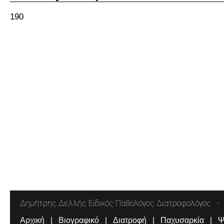
190
Δημήτρης Δελλής Ειδικός Παθολόγος Διατροφολόγος
Αρχική
Βιογραφικό
Διατροφή
Παχυσαρκία
Ψ