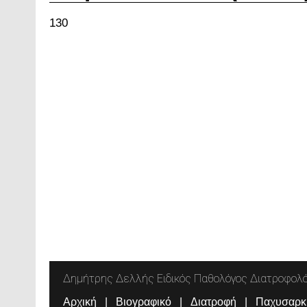
130
Δημήτρης Δελλής Ειδικός Παθολόγος Διατροφολ
Αρχική
Βιογραφικό
Διατροφή
Παχυσαρκ