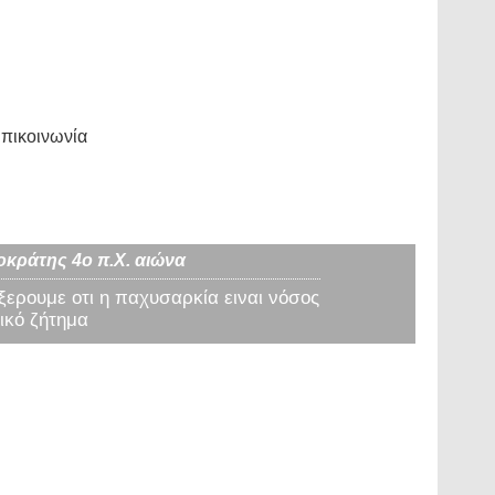
πικοινωνία
οκράτης 4ο π.Χ. αιώνα
 ξερουμε οτι η παχυσαρκία ειναι νόσος
ικό ζήτημα