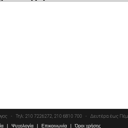
όγος
Τηλ: 210 7226272, 210 6810 700
Δευτέρα έως Πέμπ
ία
Ψυχολογία
Επικοινωνία
Όροι χρήσης