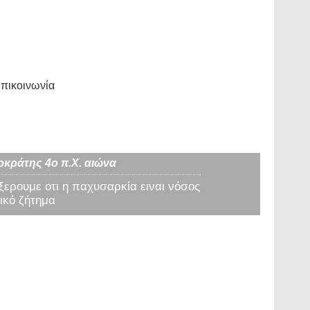
πικοινωνία
οκράτης 4ο π.Χ. αιώνα
 ξερουμε οτι η παχυσαρκία ειναι νόσος
ικό ζήτημα