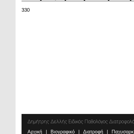
330
Δημήτρης Δελλής Ειδικός Παθολόγος Διατροφολ
Αρχική
Βιογραφικό
Διατροφή
Παχυσαρκ