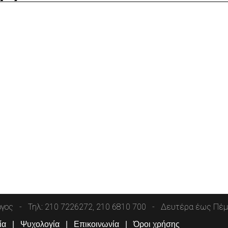
όγος
Τηλ: 210 7226272, 210 6810 700
Δευτέρα έως Πέμπ
ία
Ψυχολογία
Επικοινωνία
Όροι χρήσης