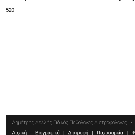
520
Δημήτρης Δελλής Ειδικός Παθολόγος Διατροφολόγος
Αρχική
Βιογραφικό
Διατροφή
Παχυσαρκία
Ψ