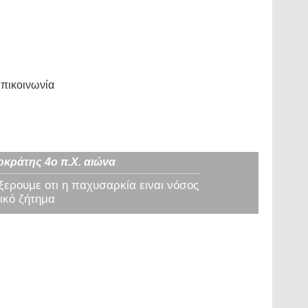
πικοινωνία
οκράτης 4ο π.Χ. αιώνα
 ξερουμε οτι η παχυσαρκία ειναι νόσος
ικό ζήτημα