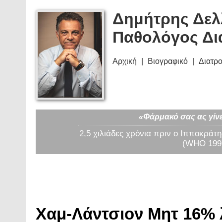
Δημήτρης Δελ
Παθολόγος Δι
Αρχική
Βιογραφικό
Διατρ
«Φάρμακό σας ας γίνε
2,5 χιλιάδες χρόνια πριν ο Ιπποκράτη
(WHO 1997
Χαμ-Λάντσιον Μητ 16% λ