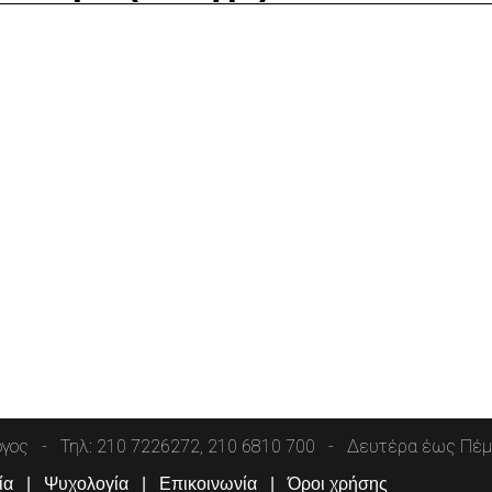
όγος
Τηλ: 210 7226272, 210 6810 700
Δευτέρα έως Πέμπ
ία
Ψυχολογία
Επικοινωνία
Όροι χρήσης