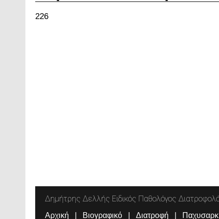
226
Δημήτρης Δελλής Ειδικός Παθολόγος Διατροφολ
Αρχική
Βιογραφικό
Διατροφή
Παχυσαρκ