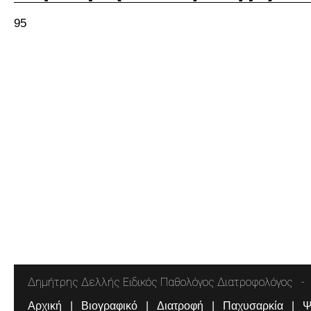
95
Δημήτρης Δελλής Ειδικός Παθολόγος Διατροφολόγος
Αρχική
Βιογραφικό
Διατροφή
Παχυσαρκία
Ψ