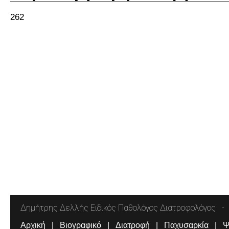
262
Δημήτρης Δελλής Ειδικός Παθολόγος Διατροφολόγος
Αρχική
Βιογραφικό
Διατροφή
Παχυσαρκία
Ψ