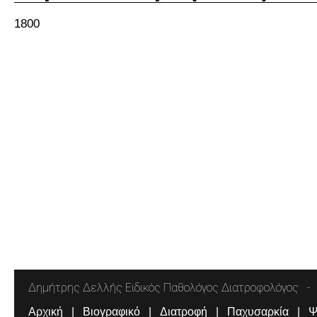
1800
Δημήτρης Δελλής Ειδικός Παθολόγος Διατροφολόγος
Αρχική
Βιογραφικό
Διατροφή
Παχυσαρκία
Ψ