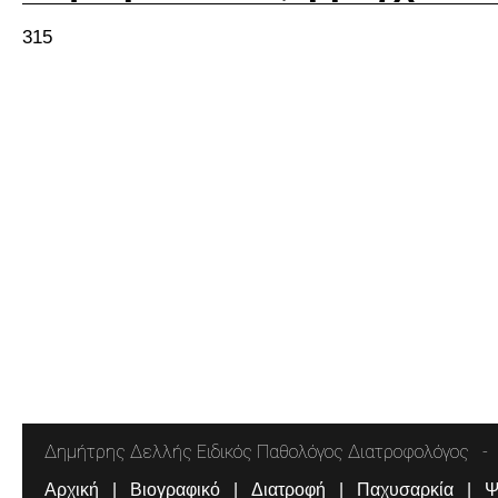
315
Δημήτρης Δελλής Ειδικός Παθολόγος Διατροφολόγος
Αρχική
Βιογραφικό
Διατροφή
Παχυσαρκία
Ψ