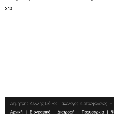
240
Δημήτρης Δελλής Ειδικός Παθολόγος Διατροφολόγος
Αρχική
Βιογραφικό
Διατροφή
Παχυσαρκία
Ψ