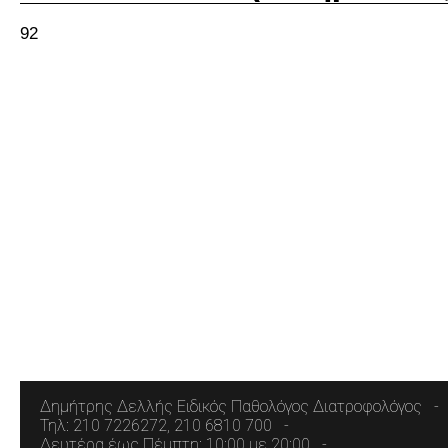
92
Δημήτρης Δελλής Ειδικός Παθολόγος Διατροφολόγος
Τηλ: 210 7226272, 210 6810 700
Δευτέρα έως Πέμπτη: 10:00 με 20:00