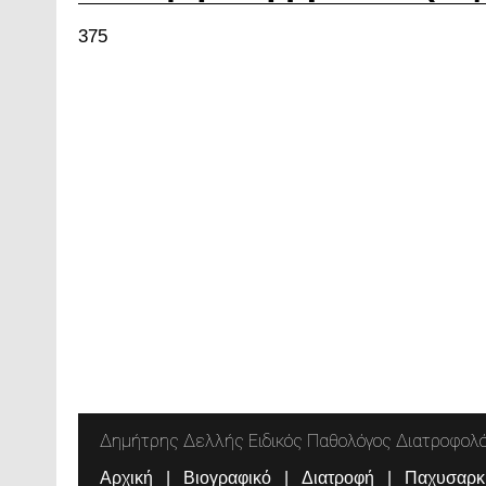
375
Δημήτρης Δελλής Ειδικός Παθολόγος Διατροφολ
Αρχική
Βιογραφικό
Διατροφή
Παχυσαρκ