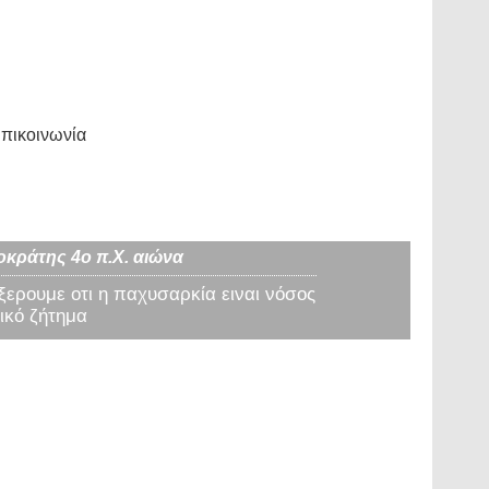
πικοινωνία
οκράτης 4ο π.Χ. αιώνα
 ξερουμε οτι η παχυσαρκία ειναι νόσος
ικό ζήτημα