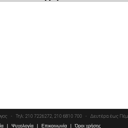
όγος
Τηλ: 210 7226272, 210 6810 700
Δευτέρα έως Πέμπ
ία
Ψυχολογία
Επικοινωνία
Όροι χρήσης