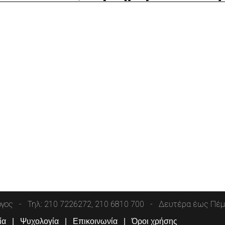
όγος
Τηλ: 210 7226272, 210 6810 700
Δευτέρα έως Πέμπ
ία
Ψυχολογία
Επικοινωνία
Όροι χρήσης