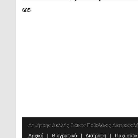
685
Δημήτρης Δελλής Ειδικός Παθολόγος Διατροφολ
Αρχική
Βιογραφικό
Διατροφή
Παχυσαρκ