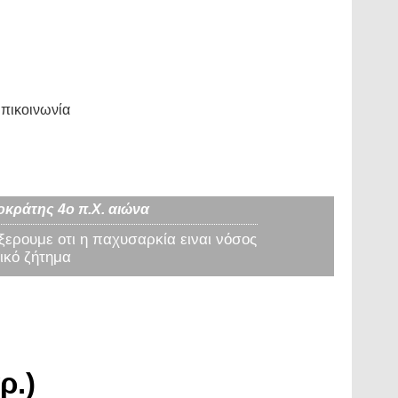
πικοινωνία
οκράτης 4ο π.Χ. αιώνα
 ξερουμε οτι η παχυσαρκία ειναι νόσος
ικό ζήτημα
ρ.)