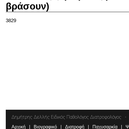
βράσουν)
3829
Δημήτρης Δελλής Ειδικός Παθολόγος Διατροφολόγος
Αρχική
Βιογραφικό
Διατροφή
Παχυσαρκία
Ψ