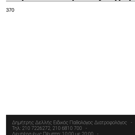
370
Δημήτρης Δελλής Ειδικός Παθολόγος Διατροφολόγος
Τηλ: 210 7226272, 210 6810 700
Δευτέρα έως Πέμπτη: 10:00 με 20:00