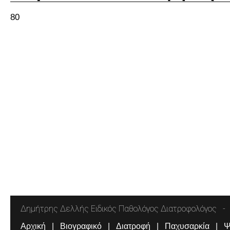
80
Δημήτρης Δελλής Ειδικός Παθολόγος Διατροφολόγος
Αρχική
Βιογραφικό
Διατροφή
Παχυσαρκία
Ψ